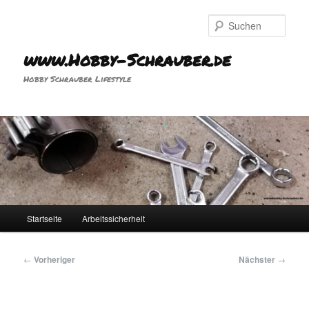
Zum
primären
Such
Inhalt
springen
www.Hobby-Schrauber.de
Hobby Schrauber Lifestyle
Hauptmenü
Startseite
Arbeitssicherheit
Beitragsnavigation
←
Vorheriger
Nächster
→